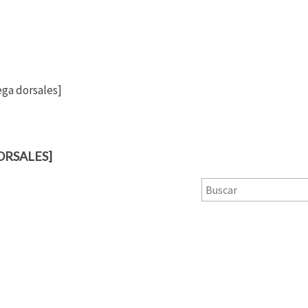
rega dorsales]
ORSALES]