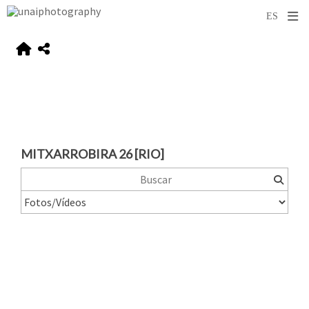
MITXARROBIRA 26 [RIO]