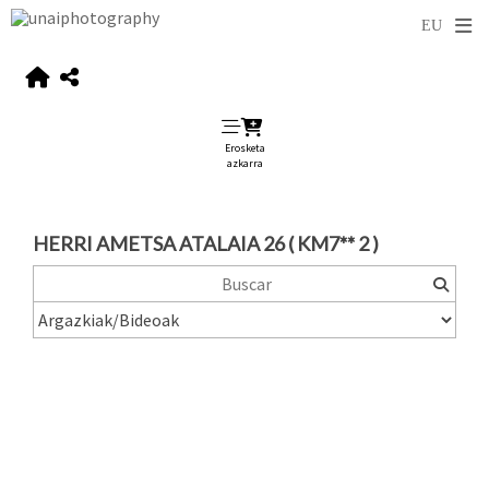
Erosketa
azkarra
HERRI AMETSA ATALAIA 26 ( KM7** 2 )