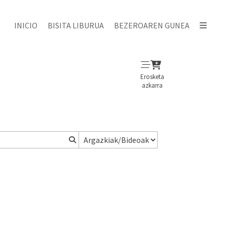
INICIO
BISITA LIBURUA
BEZEROAREN GUNEA
Erosketa
azkarra