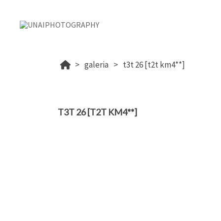
galeria
t3t 26 [t2t km4**]
T3T 26 [T2T KM4**]