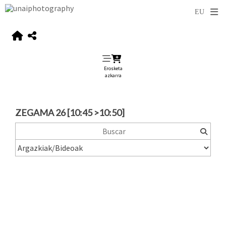
Erosketa
azkarra
ZEGAMA 26 [10:45 >10:50]