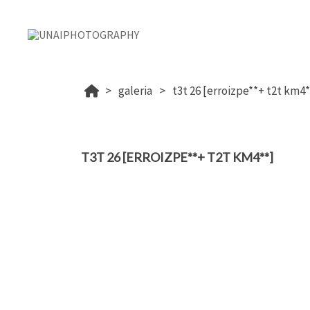
galeria
t3t 26 [erroizpe**+ t2t km4*
T3T 26 [ERROIZPE**+ T2T KM4**]