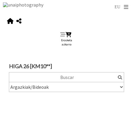
Erosketa
azkarra
HIGA 26 [KM10**]