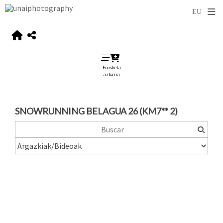
Erosketa
azkarra
SNOWRUNNING BELAGUA 26 (KM7** 2)