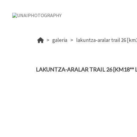
galeria
lakuntza-aralar trail 26 [km
LAKUNTZA-ARALAR TRAIL 26 [KM18** 