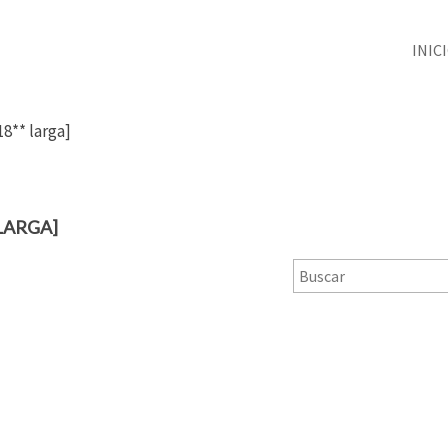
INIC
18** larga]
LARGA]