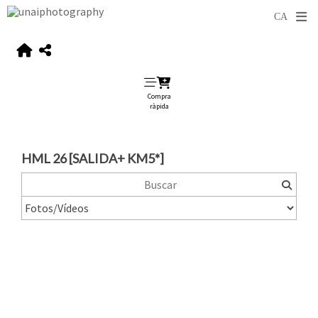
Compra
ràpida
HML 26 [SALIDA+ KM5*]