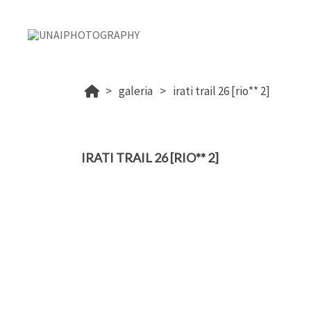
galeria
irati trail 26 [rio** 2]
IRATI TRAIL 26 [RIO** 2]