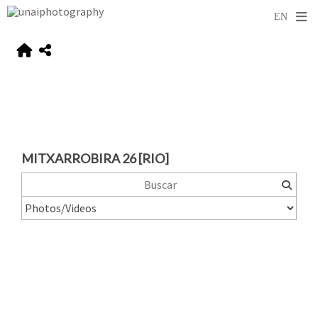
MITXARROBIRA 26 [RIO]